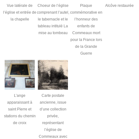
Vue latérale de
Choeur de l’église
Plaque
Alcôve restaurée
l’église et entrée de
comprenant l’autel,
commémorative en
la chapelle
le tabernacle et le
l’honneur des
tableau intitulé La
enfants de
mise au tombeau
Commeaux mort
pour la France lors
de la Grande
Guerre
L’ange
Carte postale
apparaissant à
ancienne, issue
saint Pïerre et
d’une collection
stations du chemin
privée,
de croix
représentant
l’église de
Commeaux avec