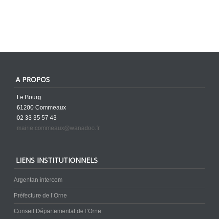
A PROPOS
Le Bourg
61200 Commeaux
02 33 35 57 43
mairie.commeaux@wanadoo.fr
LIENS INSTITUTIONNELS
Argentan intercom
Préfecture de l’Orne
Conseil Départemental de l’Orne