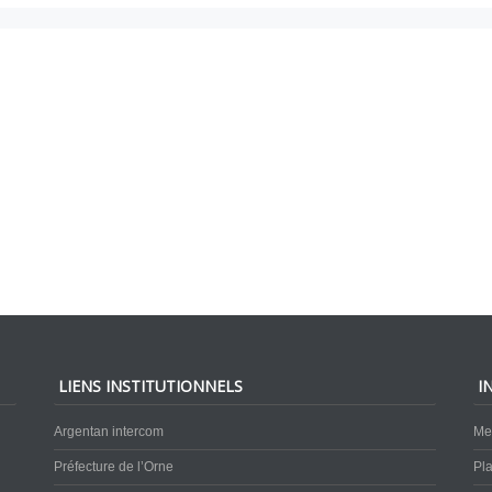
LIENS INSTITUTIONNELS
I
Argentan intercom
Me
Préfecture de l’Orne
Pla