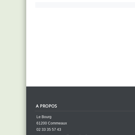
A PROPOS
Le Bourg
61200 Commeaux
02 33 35 57 43