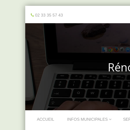
02 33 35 57 43
Réno
Skip to content
ACCUEIL
INFOS MUNICIPALES
SE
Menu