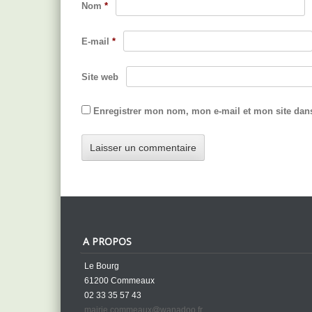
Nom
*
E-mail
*
Site web
Enregistrer mon nom, mon e-mail et mon site dan
A PROPOS
Le Bourg
61200 Commeaux
02 33 35 57 43
mairie.commeaux@wanadoo.fr