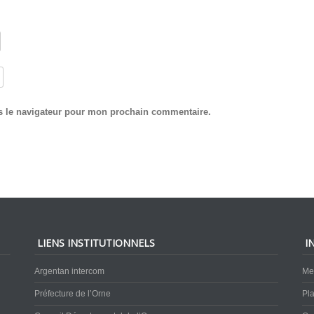
s le navigateur pour mon prochain commentaire.
LIENS INSTITUTIONNELS
I
Argentan intercom
Me
Préfecture de l’Orne
Pla