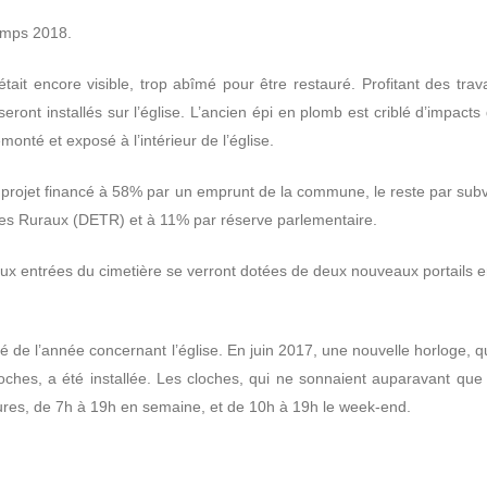
temps 2018.
était encore visible, trop abîmé pour être restauré. Profitant des trav
eront installés sur l’église. L’ancien épi en plomb est criblé d’impacts
onté et exposé à l’intérieur de l’église.
 projet financé à 58% par un emprunt de la commune, le reste par sub
res Ruraux (DETR) et à 11% par réserve parlementaire.
 deux entrées du cimetière se verront dotées de deux nouveaux portails 
té de l’année concernant l’église. En juin 2017, une nouvelle horloge, 
ches, a été installée. Les cloches, qui ne sonnaient auparavant que 
ures, de 7h à 19h en semaine, et de 10h à 19h le week-end.