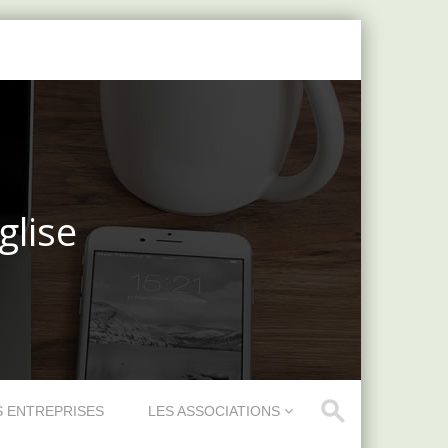
glise
S ENTREPRISES
LES ASSOCIATIONS