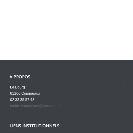
A PROPOS
Le Bourg
61200 Commeaux
02 33 35 57 43
mairie.commeaux@wanadoo.fr
LIENS INSTITUTIONNELS