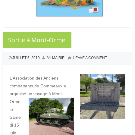
Sortie à Mont-Ormel
JUILLET 5, 2019
BY
MAIRIE
LEAVE A COMMENT
L’Association des Anciens
combattants de Commeaux a
organisé un voyage à Mo
nt-
Ormel
le
Same
di 15
juin