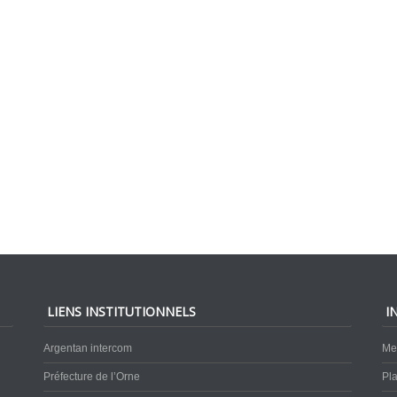
LIENS INSTITUTIONNELS
I
Argentan intercom
Me
Préfecture de l’Orne
Pla