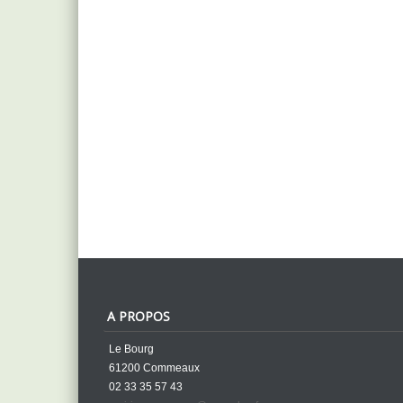
A PROPOS
Le Bourg
61200 Commeaux
02 33 35 57 43