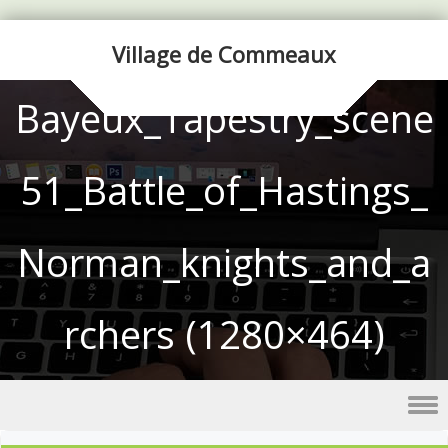
Village de Commeaux
Bayeux_Tapestry_scene
51_Battle_of_Hastings_
Norman_knights_and_a
rchers (1280×464)
Skip to content