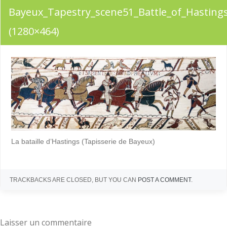
PUBLISHED
OCTOBRE 23, 2017
AT
1280 × 464
IN
HISTOIRE DE LA
Bayeux_Tapestry_scene51_Battle_of_Hastin
COMMUNE
(1280×464)
← Previous
Next →
La bataille d’Hastings (Tapisserie de Bayeux)
TRACKBACKS ARE CLOSED, BUT YOU CAN
POST A COMMENT
.
Laisser un commentaire