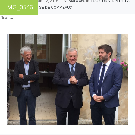
PUBLISHED
JUIN 12, 2018
AT
640 × 480
IN
INAUGURATION DE LA
IMG_0546
TOITURE DE L’ÉGLISE DE COMMEAUX
Next →