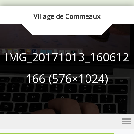
Village de Commeaux
IMG_20171013_160612
166 (576×1024)
Skip to content