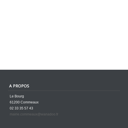
A PROPOS
Le Bourg
61200 Commeaux
02 33 35 57 43
mairie.commeaux@wanadoo.fr