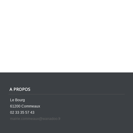
A PROPOS
Le Bourg
61200 Commeaux
02 33 35 57 43
mairie.commeaux@wanadoo.fr