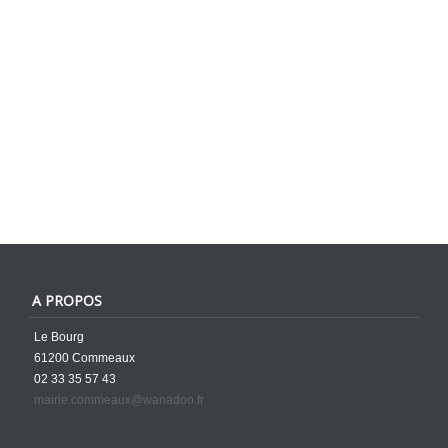
A PROPOS
Le Bourg
61200 Commeaux
02 33 35 57 43
mairie.commeaux@wanadoo.fr