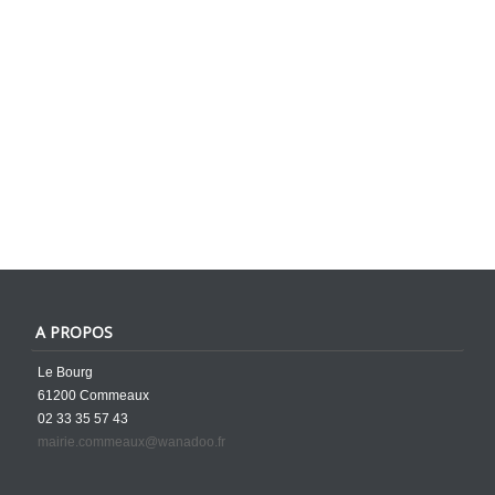
A PROPOS
Le Bourg
61200 Commeaux
02 33 35 57 43
mairie.commeaux@wanadoo.fr