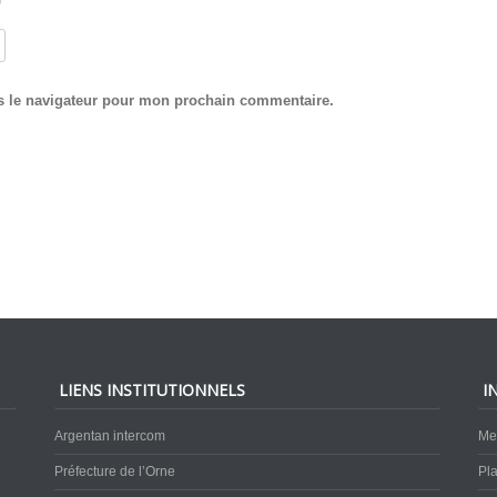
s le navigateur pour mon prochain commentaire.
LIENS INSTITUTIONNELS
I
Argentan intercom
Me
Préfecture de l’Orne
Pla