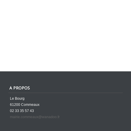
A PROPOS
Le Bourg
61200 Commeaux
02 33 35 57 43
mairie.commeaux@wanadoo.fr