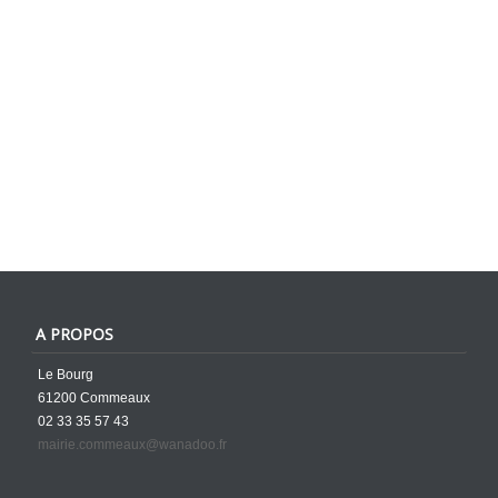
A PROPOS
Le Bourg
61200 Commeaux
02 33 35 57 43
mairie.commeaux@wanadoo.fr