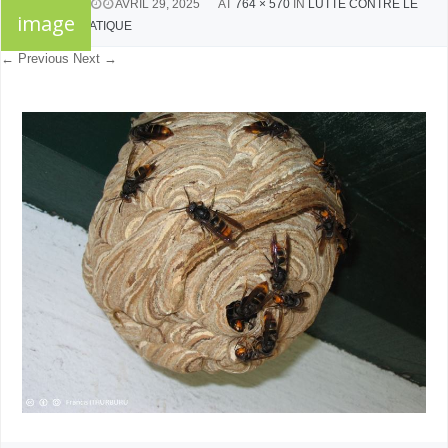
PUBLISHED
AVRIL 29, 2025
AT
764 × 570
IN
LUTTE CONTRE LE
image
FRELON ASIATIQUE
← Previous
Next →