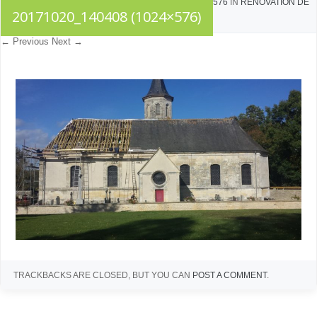
PUBLISHED
OCTOBRE 23, 2017
AT
1024 × 576
IN
RÉNOVATION DE
20171020_140408 (1024×576)
LA TOITURE DE L’ÉGLISE
← Previous
Next →
TRACKBACKS ARE CLOSED, BUT YOU CAN
POST A COMMENT
.